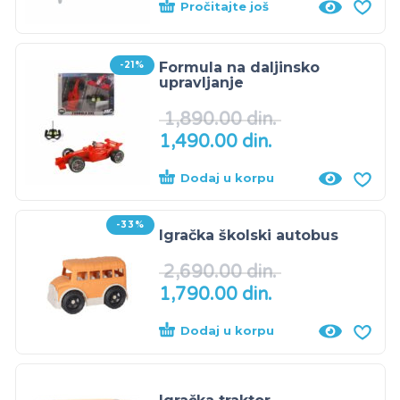
Pročitajte još
-21%
Formula na daljinsko
upravljanje
1,890.00
din.
1,490.00
din.
Dodaj u korpu
-33%
Igračka školski autobus
2,690.00
din.
1,790.00
din.
Dodaj u korpu