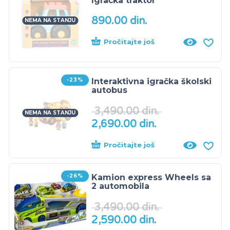
Igračka traktor
890.00
din.
NEMA NA STANJU
Pročitajte još
-23%
Interaktivna igračka školski
autobus
3,490.00
din.
NEMA NA STANJU
2,690.00
din.
Pročitajte još
-26%
Kamion express Wheels sa
2 automobila
3,490.00
din.
2,590.00
din.