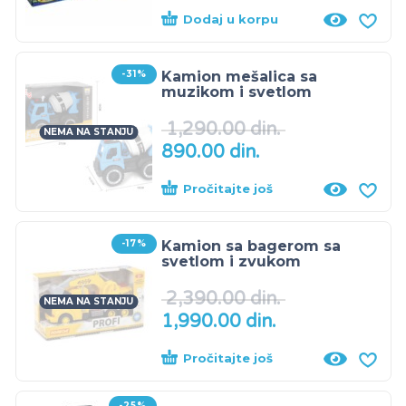
Dodaj u korpu
-31%
Kamion mešalica sa
muzikom i svetlom
1,290.00
din.
NEMA NA STANJU
890.00
din.
Pročitajte još
-17%
Kamion sa bagerom sa
svetlom i zvukom
2,390.00
din.
NEMA NA STANJU
1,990.00
din.
Pročitajte još
-25%