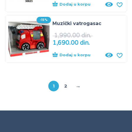
Dodaj u korpu
-15%
Muzički vatrogasac
1,990.00
din.
1,690.00
din.
Dodaj u korpu
→
1
2