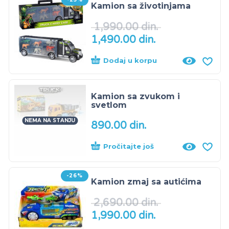
Kamion sa životinjama
1,990.00
din.
1,490.00
din.
Dodaj u korpu
Kamion sa zvukom i
svetlom
NEMA NA STANJU
890.00
din.
Pročitajte još
-26%
Kamion zmaj sa autićima
2,690.00
din.
1,990.00
din.