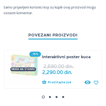
Samo prijavljeni korisnici koji su kupili ovaj proizvod mogu
ostaviti komentar.
POVEZANI PROIZVODI
-15%
Interaktivni poster kuca
2,690.00
din.
NEMA NA STANJU
2,290.00
din.
Pročitajte još