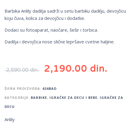
Barbika Anlily dadilja sadrži u setu barbiku dadilju, devojčicu
koju čuva, kolica za devojčicu i dodatke.
Dodaci su fotoaparat, naočare, šešir i torbica.
Dadilja i devojčica nose slične lepršave cvetne haljine.
2,190.00
din.
2,590.00
din.
ŠIFRA PROIZVODA:
636BAD
KATEGORIJE:
BARBIKE
,
IGRAČKE ZA DECU I BEBE
,
IGRAČKE ZA
DECU
Anlily