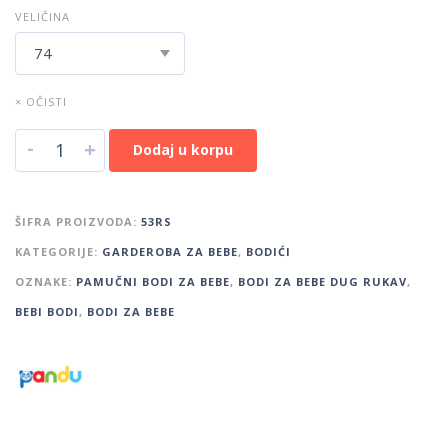
VELIČINA
× OČISTI
-
+
Dodaj u korpu
ŠIFRA PROIZVODA:
53RS
KATEGORIJE:
GARDEROBA ZA BEBE
,
BODIĆI
OZNAKE:
PAMUČNI BODI ZA BEBE
,
BODI ZA BEBE DUG RUKAV
,
BEBI BODI
,
BODI ZA BEBE