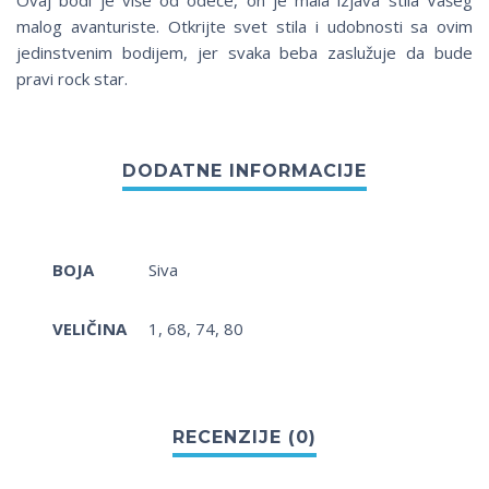
Ovaj bodi je više od odeće, on je mala izjava stila Vašeg
malog avanturiste. Otkrijte svet stila i udobnosti sa ovim
jedinstvenim bodijem, jer svaka beba zaslužuje da bude
pravi rock star.
BOJA
Siva
VELIČINA
1, 68, 74, 80