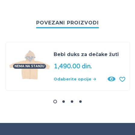
POVEZANI PROIZVODI
Bebi duks za dečake žuti
1,490.00
din.
NEMA NA STANJU
Odaberite opcije