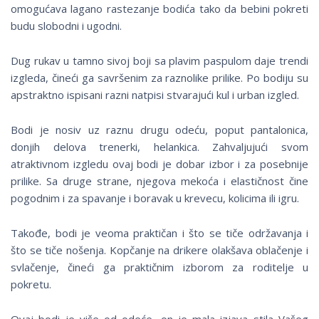
omogućava lagano rastezanje bodića tako da bebini pokreti
budu slobodni i ugodni.
Dug rukav u tamno sivoj boji sa plavim paspulom daje trendi
izgleda, čineći ga savršenim za raznolike prilike. Po bodiju su
apstraktno ispisani razni natpisi stvarajući kul i urban izgled.
Bodi je nosiv uz raznu drugu odeću, poput pantalonica,
donjih delova trenerki, helankica. Zahvaljujući svom
atraktivnom izgledu ovaj bodi je dobar izbor i za posebnije
prilike. Sa druge strane, njegova mekoća i elastičnost čine
pogodnim i za spavanje i boravak u krevecu, kolicima ili igru.
Takođe, bodi je veoma praktičan i što se tiče održavanja i
što se tiče nošenja. Kopčanje na drikere olakšava oblačenje i
svlačenje, čineći ga praktičnim izborom za roditelje u
pokretu.