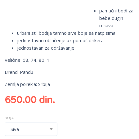
pamučni bodi za
bebe dugih
rukava
urbani stil bodija tamno sive boje sa natpisima
jednostavno oblačenje uz pomoć drikera
jednostavan za održavanje
Veličine: 68, 74, 80, 1
Brend: Pandu
Zemlja porekla: Srbija
650.00
din.
BOJA