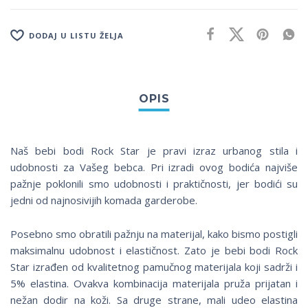
DODAJ U LISTU ŽELJA
Naš bebi bodi Rock Star je pravi izraz urbanog stila i
udobnosti za Vašeg bebca. Pri izradi ovog bodića najviše
pažnje poklonili smo udobnosti i praktičnosti, jer bodići su
jedni od najnosivijih komada garderobe.
Posebno smo obratili pažnju na materijal, kako bismo postigli
maksimalnu udobnost i elastičnost. Zato je bebi bodi Rock
Star izrađen od kvalitetnog pamučnog materijala koji sadrži i
5% elastina. Ovakva kombinacija materijala pruža prijatan i
nežan dodir na koži. Sa druge strane, mali udeo elastina