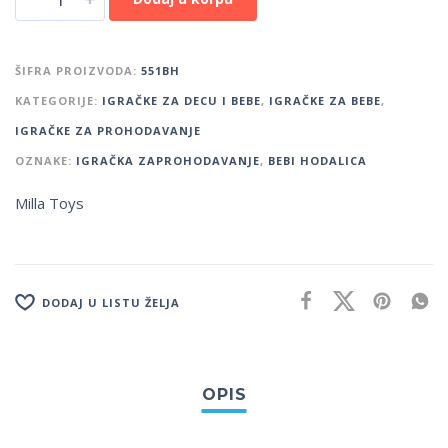
ŠIFRA PROIZVODA:
551BH
KATEGORIJE:
IGRAČKE ZA DECU I BEBE
,
IGRAČKE ZA BEBE
,
IGRAČKE ZA PROHODAVANJE
OZNAKE:
IGRAČKA ZAPROHODAVANJE
,
BEBI HODALICA
Milla Toys
DODAJ U LISTU ŽELJA