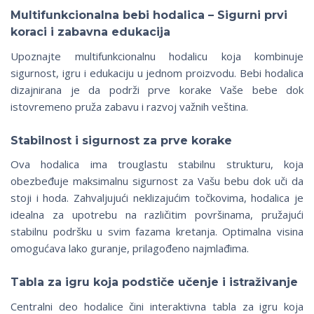
Multifunkcionalna bebi hodalica – Sigurni prvi
koraci i zabavna edukacija
Upoznajte multifunkcionalnu hodalicu koja kombinuje
sigurnost, igru i edukaciju u jednom proizvodu. Bebi hodalica
dizajnirana je da podrži prve korake Vaše bebe dok
istovremeno pruža zabavu i razvoj važnih veština.
Stabilnost i sigurnost za prve korake
Ova hodalica ima trouglastu stabilnu strukturu, koja
obezbeđuje maksimalnu sigurnost za Vašu bebu dok uči da
stoji i hoda. Zahvaljujući neklizajućim točkovima, hodalica je
idealna za upotrebu na različitim površinama, pružajući
stabilnu podršku u svim fazama kretanja. Optimalna visina
omogućava lako guranje, prilagođeno najmlađima.
Tabla za igru koja podstiče učenje i istraživanje
Centralni deo hodalice čini interaktivna tabla za igru koja