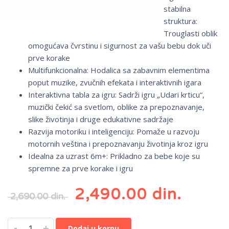
stabilna
struktura:
Trouglasti oblik
omogućava čvrstinu i sigurnost za vašu bebu dok uči
prve korake
Multifunkcionalna: Hodalica sa zabavnim elementima
poput muzike, zvučnih efekata i interaktivnih igara
Interaktivna tabla za igru: Sadrži igru „Udari krticu“,
muzički čekić sa svetlom, oblike za prepoznavanje,
slike životinja i druge edukativne sadržaje
Razvija motoriku i inteligenciju: Pomaže u razvoju
motornih veština i prepoznavanju životinja kroz igru
Idealna za uzrast 6m+: Prikladno za bebe koje su
spremne za prve korake i igru
2,490.00
din.
2,690.00
din.
-
+
Dodaj u korpu