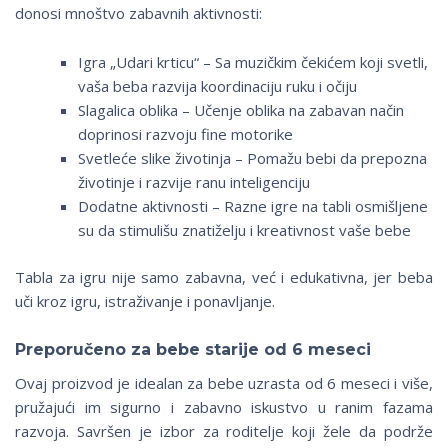
donosi mnoštvo zabavnih aktivnosti:
Igra „Udari krticu“ – Sa muzičkim čekićem koji svetli,
vaša beba razvija koordinaciju ruku i očiju
Slagalica oblika – Učenje oblika na zabavan način
doprinosi razvoju fine motorike
Svetleće slike životinja – Pomažu bebi da prepozna
životinje i razvije ranu inteligenciju
Dodatne aktivnosti – Razne igre na tabli osmišljene
su da stimulišu znatiželju i kreativnost vaše bebe
Tabla za igru nije samo zabavna, već i edukativna, jer beba
uči kroz igru, istraživanje i ponavljanje.
Preporučeno za bebe starije od 6 meseci
Ovaj proizvod je idealan za bebe uzrasta od 6 meseci i više,
pružajući im sigurno i zabavno iskustvo u ranim fazama
razvoja. Savršen je izbor za roditelje koji žele da podrže