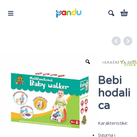
IN
IGRAČKE ZA DECU
STOCK
Bebi
hodali
ca
Karakteristike:
Sigurna i