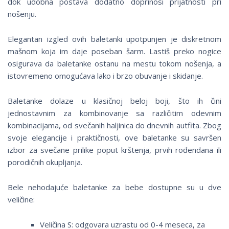
dok udobna postava dodatno doprinosi prijatnosti pri
nošenju.
Elegantan izgled ovih baletanki upotpunjen je diskretnom
mašnom koja im daje poseban šarm. Lastiš preko nogice
osigurava da baletanke ostanu na mestu tokom nošenja, a
istovremeno omogućava lako i brzo obuvanje i skidanje.
Baletanke dolaze u klasičnoj beloj boji, što ih čini
jednostavnim za kombinovanje sa različitim odevnim
kombinacijama, od svečanih haljinica do dnevnih autfita. Zbog
svoje elegancije i praktičnosti, ove baletanke su savršen
izbor za svečane prilike poput krštenja, prvih rođendana ili
porodičnih okupljanja.
Bele nehodajuće baletanke za bebe dostupne su u dve
veličine:
Veličina S: odgovara uzrastu od 0-4 meseca, za