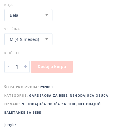
BOJA
VELIČINA
× OČISTI
-
+
Dodaj u korpu
ŠIFRA PROIZVODA:
292BBB
KATEGORIJE:
GARDEROBA ZA BEBE
,
NEHODAJUĆA OBUĆA
OZNAKE:
NEHODAJUĆA OBUĆA ZA BEBE
,
NEHODAJUĆE
BALETANKE ZA BEBE
Jungle