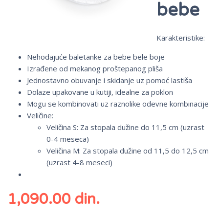
bebe
Karakteristike:
Nehodajuće baletanke za bebe bele boje
Izrađene od mekanog proštepanog pliša
Jednostavno obuvanje i skidanje uz pomoć lastiša
Dolaze upakovane u kutiji, idealne za poklon
Mogu se kombinovati uz raznolike odevne kombinacije
Veličine:
Veličina S: Za stopala dužine do 11,5 cm (uzrast
0-4 meseca)
Veličina M: Za stopala dužine od 11,5 do 12,5 cm
(uzrast 4-8 meseci)
1,090.00
din.