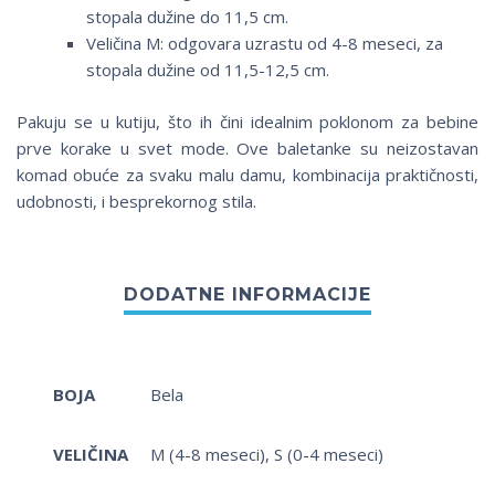
stopala dužine do 11,5 cm.
Veličina M: odgovara uzrastu od 4-8 meseci, za
stopala dužine od 11,5-12,5 cm.
Pakuju se u kutiju, što ih čini idealnim poklonom za bebine
prve korake u svet mode. Ove baletanke su neizostavan
komad obuće za svaku malu damu, kombinacija praktičnosti,
udobnosti, i besprekornog stila.
BOJA
Bela
VELIČINA
M (4-8 meseci), S (0-4 meseci)