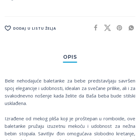
DODAJ U LISTU ŽELJA
Bele nehodajuće baletanke za bebe predstavljaju savršen
spoj elegancije i udobnosti, idealan za svečane prilike, ali i za
svakodnevno nošenje kada želite da Baša beba bude stilski
usklađena.
Izrađene od mekog pliša koji je proštepan u romboide, ove
baletanke pružaju izuzetnu mekoću i udobnost za nežna
bebin stopala. Savitljiv đon omogućava slobodno kretanje,