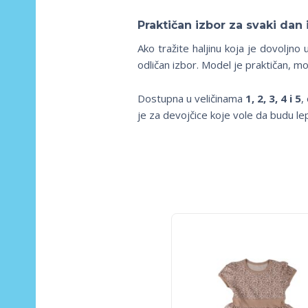
Praktičan izbor za svaki dan 
Ako tražite haljinu koja je dovoljno
odličan izbor. Model je praktičan, mo
Dostupna u veličinama
1, 2, 3, 4 i 5
,
je za devojčice koje vole da budu le