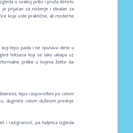
gleda u svakoj prilici i pruža detetu
 je prijatan za nošenje i idealan za
čice koje vole praktične, ali moderne
, koji lepo pada i ne sputava dete u
gled teksasa koji se lako uklapa uz
eformalne prilike u kojima želite da
u diskretni, lepo raspoređeni po celom
nicu, dugmiće celom dužinom prednje
 i razigranost, pa haljinica izgleda