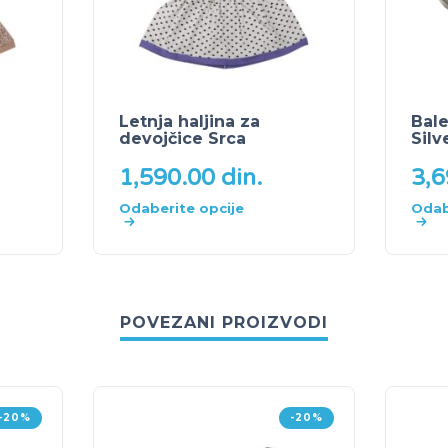
Letnja haljina za
Bale
devojčice Srca
Silv
1,590.00
din.
3,
Odaberite opcije
Odab
POVEZANI PROIZVODI
-20%
-20%