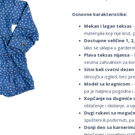
Osnovne karakteristike:
Mekan i lagan teksas
–
materijala koji nije kru
Dostupne veličine 1, 2, 
lako se uklapa u gardero
Plava teksas nijansa
– 
veoma zahvalnom za kom
Sitni beli cvetni dezen
devojčica izgled, bez pre
Model sa kragnicom
– 
pa je haljinica pogodna i
Kopčanje na dugmiće 
oblačenje i skidanje, a 
Dugi rukavi sa moguć
spušteni ili podvrnuti, pa
Donji deo sa karnerim
lepršavim i posebno slat