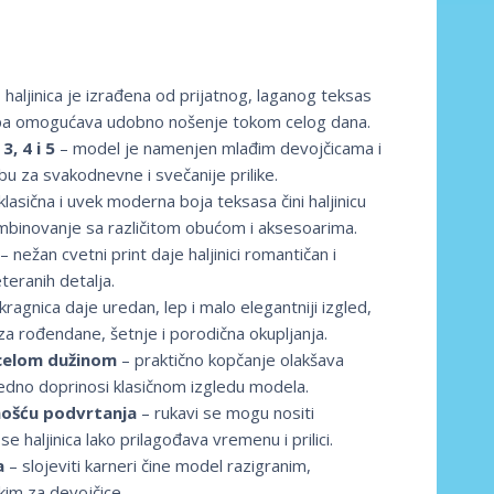
 haljinica je izrađena od prijatnog, laganog teksas
t, pa omogućava udobno nošenje tokom celog dana.
3, 4 i 5
– model je namenjen mlađim devojčicama i
bu za svakodnevne i svečanije prilike.
klasična i uvek moderna boja teksasa čini haljinicu
binovanje sa različitom obućom i aksesoarima.
– nežan cvetni print daje haljinici romantičan i
teranih detalja.
kragnica daje uredan, lep i malo elegantniji izgled,
 za rođendane, šetnje i porodična okupljanja.
celom dužinom
– praktično kopčanje olakšava
ujedno doprinosi klasičnom izgledu modela.
nošću podvrtanja
– rukavi se mogu nositi
 se haljinica lako prilagođava vremenu i prilici.
a
– slojeviti karneri čine model razigranim,
kim za devojčice.