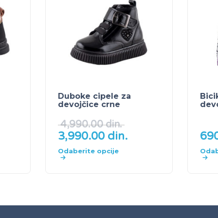
Duboke cipele za
Bici
devojčice crne
devo
4,990.00
din.
3,990.00
din.
69
Odaberite opcije
Odab