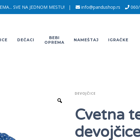
EMA... SVE NA JEDNOM MESTU! |
info@pandushop.rs
060/
BEBI
ICE
DEČACI
NAMEŠTAJ
IGRAČKE
OPREMA
DEVOJČICE
Cvetna te
devojčic