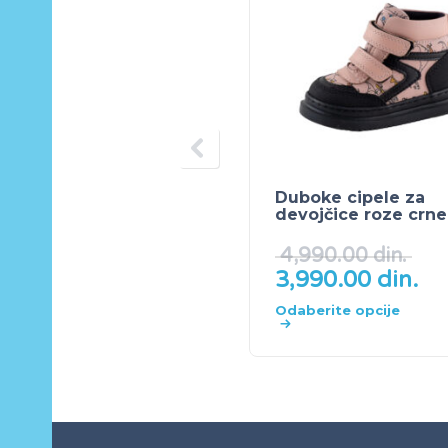
Duboke cipele za
devojčice roze crne
4,990.00
din.
3,990.00
din.
Odaberite opcije