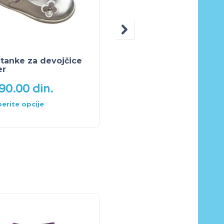
tanke za devojčice
Cipelice za devojčice
er
Golden charm
690.00
din.
3,690.00
din.
erite opcije
Odaberite opcije