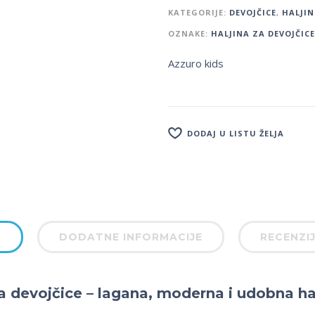
KATEGORIJE:
DEVOJČICE
,
HALJIN
OZNAKE:
HALJINA ZA DEVOJČICE
Azzuro kids
DODAJ U LISTU ŽELJA
S
DODATNE INFORMACIJE
RECENZIJ
a devojčice – lagana, moderna i udobna hal