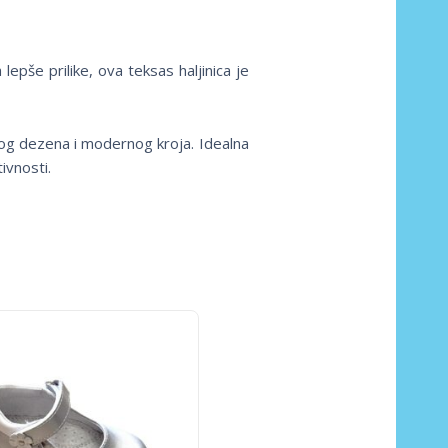
epše prilike, ova teksas haljinica je
nog dezena i modernog kroja. Idealna
ivnosti.