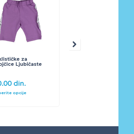
klističke za
Rebrasta haljinica Litt
jčice Ljubičaste
miss krem
0.00
din.
1,690.00
din.
erite opcije
Odaberite opcije