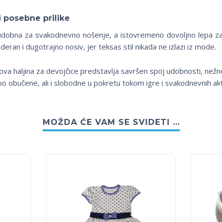
i posebne prilike
 udobna za svakodnevno nošenje, a istovremeno dovoljno lepa za l
deran i dugotrajno nosiv, jer teksas stil nikada ne izlazi iz mode.
 ova haljina za devojčice predstavlja savršen spoj udobnosti, než
po obučene, ali i slobodne u pokretu tokom igre i svakodnevnih akt
MOŽDA ĆE VAM SE SVIDETI …