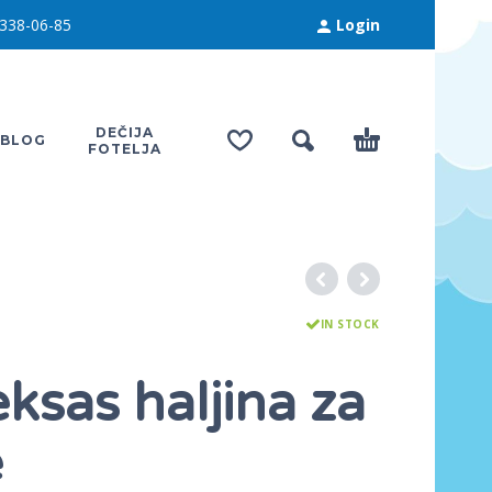
338-06-85
Login
DEČIJA
BLOG
FOTELJA
IN STOCK
ksas haljina za
e