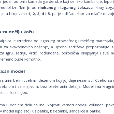
e jedan od onih komada garderobe koji se lako kombinuje, lepo iz
 model izrađen je od
mekanog i laganog teksasa
, zbog čega
a je u brojevima
1, 2, 3, 4 i 5
, pa je odličan izbor za mlađe devoj
n za dečiju kožu
aljinica je izrađena od laganijeg prozračnog i mekšeg materijala
an za svakodnevno nošenje, a ujedno zadržava prepoznatljiv iz
a za igru, šetnju, vrtić, rođendane, porodična okupljanja i sve n
tovremeno bude komotno.
tičan model
 sa sitnim belim cvetnim dezenom koji joj daje nežan stil. Cvetići s
osebnom i zanimljivom, bez preteranih detalja. Model ima krag
dan i lep izgled.
a u donjem delu haljine. Slojeviti karneri dodaju volumen, pokret
 model lepo stoji uz patike, baletanke, sandalice ili patike.