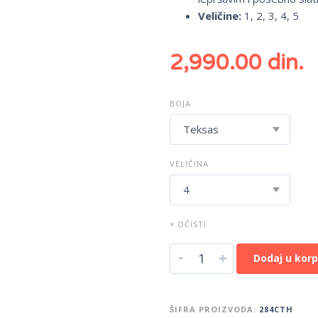
Veličine:
1, 2, 3, 4, 5
2,990.00
din.
BOJA
VELIČINA
× OČISTI
-
+
Dodaj u kor
ŠIFRA PROIZVODA:
284CTH