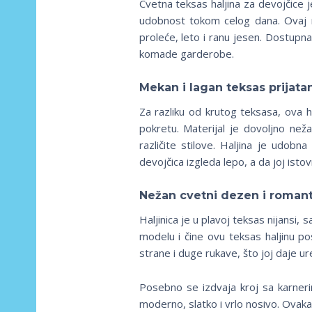
Cvetna teksas haljina za devojčice j
udobnost tokom celog dana. Ovaj
proleće, leto i ranu jesen. Dostupn
komade garderobe.
Mekan i lagan teksas prijata
Za razliku od krutog teksasa, ova h
pokretu. Materijal je dovoljno než
različite stilove. Haljina je udobn
devojčica izgleda lepo, a da joj is
Nežan cvetni dezen i roman
Haljinica je u plavoj teksas nijansi,
modelu i čine ovu teksas haljinu p
strane i duge rukave, što joj daje ure
Posebno se izdvaja kroj sa karnerim
moderno, slatko i vrlo nosivo. Ovakav