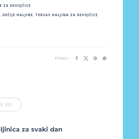
E ZA DEVOJČICE
,
DEČIJE HALJINE
,
TEKSAS HALJINA ZA DEVOJČICE
PODELI
E (0)
jinica za svaki dan