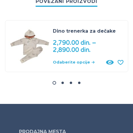
POVEZANI PROIZVODI
Dino trenerka za dečake
2,790.00
din.
–
2,890.00
din.
Odaberite opcije
PRODAJNA MESTA