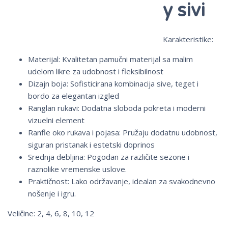
y sivi
Karakteristike:
Materijal: Kvalitetan pamučni materijal sa malim
udelom likre za udobnost i fleksibilnost
Dizajn boja: Sofisticirana kombinacija sive, teget i
bordo za elegantan izgled
Ranglan rukavi: Dodatna sloboda pokreta i moderni
vizuelni element
Ranfle oko rukava i pojasa: Pružaju dodatnu udobnost,
siguran pristanak i estetski doprinos
Srednja debljina: Pogodan za različite sezone i
raznolike vremenske uslove.
Praktičnost: Lako održavanje, idealan za svakodnevno
nošenje i igru.
Veličine: 2, 4, 6, 8, 10, 12