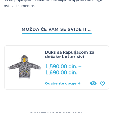
ostaviti komentar.
MOŽDA ĆE VAM SE SVIDETI …
Duks sa kapuljačom za
dečake Letter sivi
1,590.00
din.
–
1,690.00
din.
Odaberite opcije