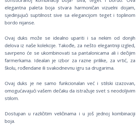
sofisticiranoj kombinaciji boja- siva, teget i bordo. Ova
elegantna paleta boja stvara harmoničan vizuelni dojam,
sjedinjujući suptilnost sive sa elegancijom teget i toplinom
bordo nijanse.
Ovaj duks može se idealno upariti i sa nekim od donjih
delova iz naše kolekcije. Takođe, za nešto elegantniji izgled,
savrpeno će se ukombinovati sa pantalonicama ali i dečijim
farmerkama. Idealan je izbor za razne prilike, za vrtić, za
školu, rođendane ili svakodnevnu igru sa drugarima.
Ovaj duks je ne samo funkcionalan već i stilski izazovan,
omogućavajući vašem dečaku da istražuje svet s neodoljivim
stilom.
Dostupan u različitim veličinama i u još jednoj kombinaciji
boja.