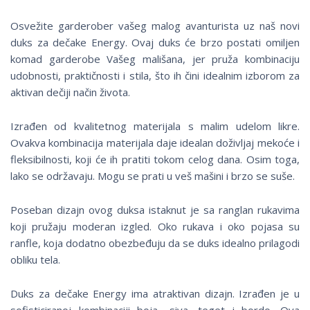
Osvežite garderober vašeg malog avanturista uz naš novi
duks za dečake Energy. Ovaj duks će brzo postati omiljen
komad garderobe Vašeg mališana, jer pruža kombinaciju
udobnosti, praktičnosti i stila, što ih čini idealnim izborom za
aktivan dečiji način života.
Izrađen od kvalitetnog materijala s malim udelom likre.
Ovakva kombinacija materijala daje idealan doživljaj mekoće i
fleksibilnosti, koji će ih pratiti tokom celog dana. Osim toga,
lako se održavaju. Mogu se prati u veš mašini i brzo se suše.
Poseban dizajn ovog duksa istaknut je sa ranglan rukavima
koji pružaju moderan izgled. Oko rukava i oko pojasa su
ranfle, koja dodatno obezbeđuju da se duks idealno prilagodi
obliku tela.
Duks za dečake Energy ima atraktivan dizajn. Izrađen je u