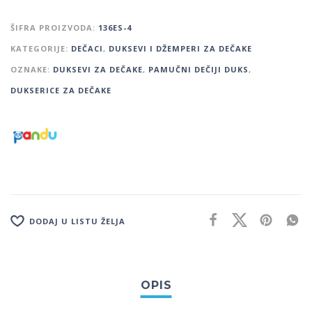
ŠIFRA PROIZVODA:
136ES-4
KATEGORIJE:
DEČACI
,
DUKSEVI I DŽEMPERI ZA DEČAKE
OZNAKE:
DUKSEVI ZA DEČAKE
,
PAMUČNI DEČIJI DUKS
,
DUKSERICE ZA DEČAKE
DODAJ U LISTU ŽELJA