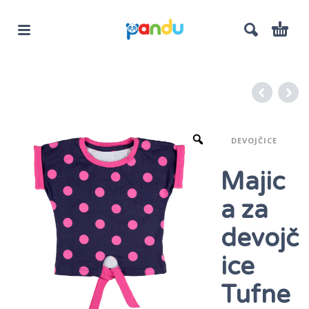
DEVOJČICE
Majic
a za
devojč
ice
Tufne