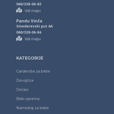
060/338-06-82
Vidi mapu
Pandu Vinča
Smederevski put 6A
060/338-06-84
Vidi mapu
KATEGORIJE
Garderoba za bebe
Devojčice
Dečaci
Bebi oprema
Nameštaj za bebe