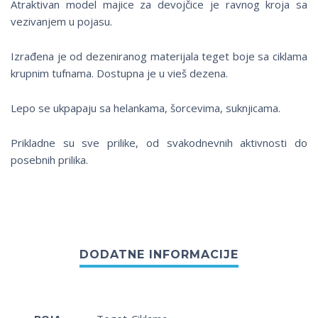
Atraktivan model majice za devojčice je ravnog kroja sa
vezivanjem u pojasu.
Izrađena je od dezeniranog materijala teget boje sa ciklama
krupnim tufnama. Dostupna je u vieš dezena.
Lepo se ukpapaju sa helankama, šorcevima, suknjicama.
Prikladne su sve prilike, od svakodnevnih aktivnosti do
posebnih prilika.