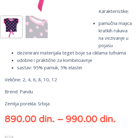
Karakteristike:
pamučna majica
kratkih rukava
na vezivanje u
pojasu
dezenirani materijala teget boje sa ciklama tufnama
udobne i praktične za kombinoavnje
sastav: 95% pamuk, 5% elastin
Veličine: 2, 4, 6, 8, 10, 12
Brend: Pandu
Zemlja porekla: Srbija
890.00
din.
–
990.00
din.
BOJA