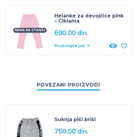
Helanke za devojčice pink
– Ciklama
NEMA NA STANJU
690.00
din.
Pročitajte još
POVEZANI PROIZVODI
Suknja piši briši
750.00
din.