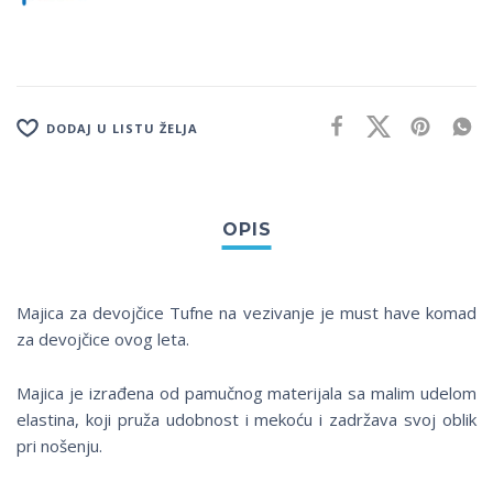
DODAJ U LISTU ŽELJA
Majica za devojčice Tufne na vezivanje je must have komad
za devojčice ovog leta.
Majica je izrađena od pamučnog materijala sa malim udelom
elastina, koji pruža udobnost i mekoću i zadržava svoj oblik
pri nošenju.