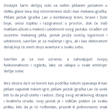
Dodajte šarm dečijoj sobi sa našim plišanim jastukom u
obliku glave lava, koji istovremeno služi i kao mekana igračka.
Plišani jastuk igračka Lav u kombinaciji krem, braon i žute
boje, unosi toplinu i razigranost u prostor, dok će Vaši
mališani uživati u mekoći i udobnosti ovog jastuka. Izrađen od
izuzetno mekanog pliša, jastuk pruža osećaj sigurnosti i
udobnosti, savršen je za maženje i igru, ali i kao dekorativni
detalj koji će uneti dozu avanture u svaku sobu.
Savršen je za sve uzraste, a zahvaljujući svojoj
funkcionalnosti i izgledu, lako se uklapa u svaki enterijer
dečije sobe.
Bez obzira da li se koristi kao podrška tokom spavanja ili kao
plišani saputnik tokom igre, plišani jastuk igračka Lav će uvek
biti tu da pruži utehu i radost. Zbog svog atraktivnog dizajna
i kvaliteta izrade, ovaj jastuk je i odličan poklon za svaku
priliku, bilo da je to rođendan, praznik ili jednostavno znak