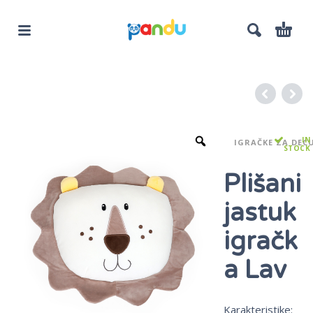
IN
IGRAČKE ZA DECU
STOCK
Plišani
jastuk
igračk
a Lav
Karakteristike: