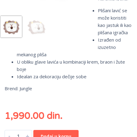
Plišani lavić se
može koristiti
kao jastuk ili kao
plišana igračka
Izrađen od
izuzetno
mekanog pliša
U obliku glave lavića u kombinaciji krem, braon i žute
boje
Idealan za dekoraciju dečije sobe
Brend: Jungle
1,990.00
din.
-
+
Dodaj u korpu