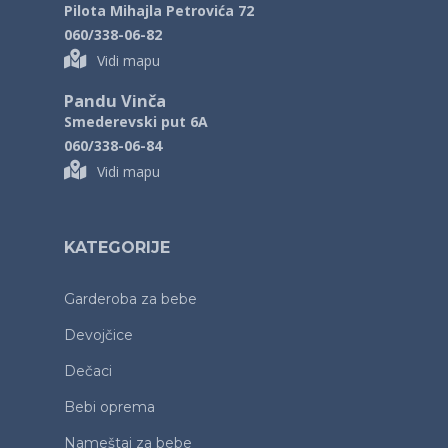
Pilota Mihajla Petrovića 72
060/338-06-82
Vidi mapu
Pandu Vinča
Smederevski put 6A
060/338-06-84
Vidi mapu
KATEGORIJE
Garderoba za bebe
Devojčice
Dečaci
Bebi oprema
Nameštaj za bebe