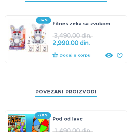
-14%
Fitnes zeka sa zvukom
3,490.00
din.
2,990.00
din.
Dodaj u korpu
POVEZANI PROIZVODI
-20%
Pod od lave
1,490.00
din.