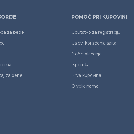
ORIJE
POMOĆ PRI KUPOVINI
oba za bebe
Uputstvo za registraciju
ice
Uslovi korišćenja sajta
Način plaćanja
prema
Isporuka
aj za bebe
Prva kupovina
O veličinama