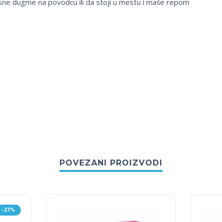
itisne dugme na povodcu ili da stoji u mestu i maše repom
POVEZANI PROIZVODI
-21%