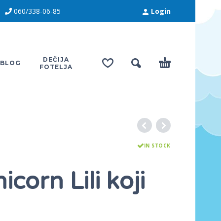
060/338-06-85
Login
DEČIJA
BLOG
FOTELJA
IN STOCK
icorn Lili koji