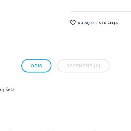
DODAJ U LISTU ŽELJA
OPIS
RECENZIJE (0)
oji šeta