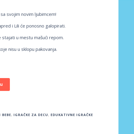
 sa svojim novim ljubimcem!
red i Lili će ponosno galopirati.
e stajati u mestu mašući repom.
koje nisu u sklopu pakovanja.
pu
I BEBE
,
IGRAČKE ZA DECU
,
EDUKATIVNE IGRAČKE