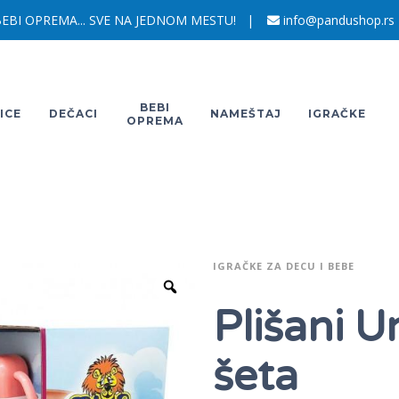
EBI OPREMA... SVE NA JEDNOM MESTU! |
info@pandushop.rs
BEBI
ICE
DEČACI
NAMEŠTAJ
IGRAČKE
OPREMA
IGRAČKE ZA DECU I BEBE
Plišani Un
šeta