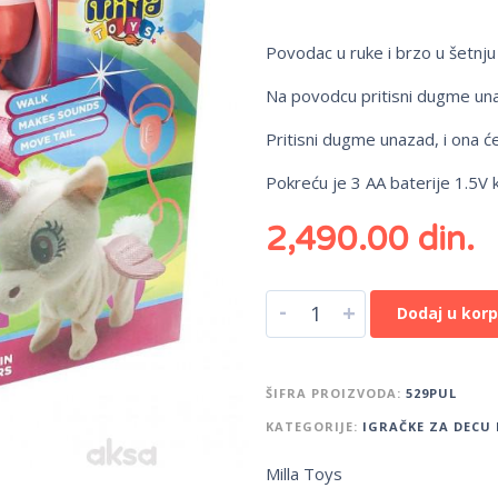
Povodac u ruke i brzo u šetnju
Na povodcu pritisni dugme unap
Pritisni dugme unazad, i ona ć
Pokreću je 3 AA baterije 1.5V 
2,490.00
din.
-
+
Dodaj u kor
ŠIFRA PROIZVODA:
529PUL
KATEGORIJE:
IGRAČKE ZA DECU 
Milla Toys