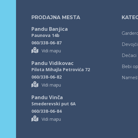
PRODAJNA MESTA
KATEG
Pandu Banjica
Garder
Paunova 14b
060/338-06-87
Devojč
Vidi mapu
Dečaci
Pandu Vidikovac
Bebi o
Pilota Mihajla Petrovića 72
060/338-06-82
Namešt
Vidi mapu
Pandu Vinča
Smederevski put 6A
060/338-06-84
Vidi mapu