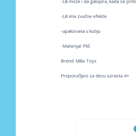
-Lili može i da galopira, kada se pr
-Lili ima zvučne efekte
-upakovana u kutiju
-Materijal: Pliš
Brend: Milla Toys
Preporučljivo za decu uzrasta 4+