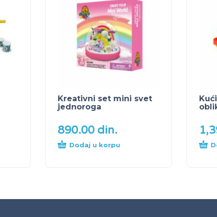
Kreativni set mini svet
Kuć
jednoroga
obli
890.00
din.
1,
Dodaj u korpu
D