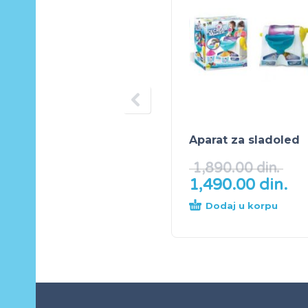
Aparat za sladoled
1,890.00
din.
1,490.00
din.
Dodaj u korpu