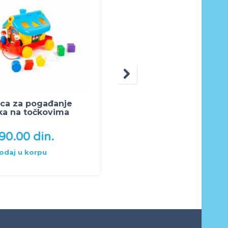
ica za pogađanje
Muzička gitara
ka na točkovima
2,690.00
din.
390.00
din.
2,190.00
din.
odaj u korpu
Dodaj u korpu