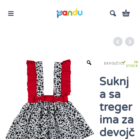
IN
DEVOJČICE
STOCK
Suknj
a sa
treger
ima za
devojč