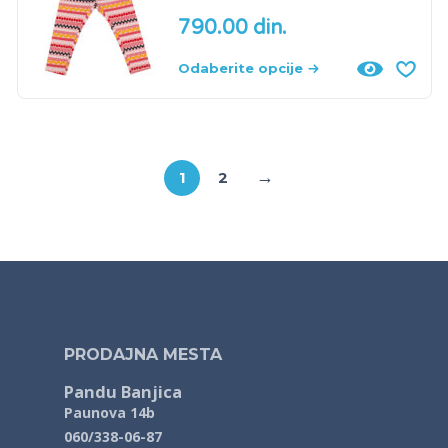
790.00
din.
Odaberite opcije
→
1
2
PRODAJNA MESTA
Pandu Banjica
Paunova 14b
060/338-06-87