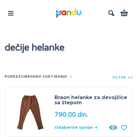
dečije helanke
PODRAZUMEVANO SORTIRANJE
FILTER
Braon helanke za devojčice
sa štepom
790.00
din.
Odaberite opcije