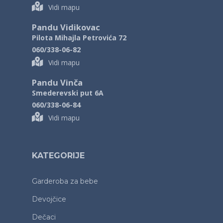
Vidi mapu
Pandu Vidikovac
Pilota Mihajla Petrovića 72
060/338-06-82
Vidi mapu
Pandu Vinča
Smederevski put 6A
060/338-06-84
Vidi mapu
KATEGORIJE
Garderoba za bebe
Devojčice
Dečaci