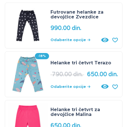
Futrovane helanke za
devojčice Zvezdice
990.00
din.
Odaberite opcije
-18%
Helanke tri četvrt Terazo
790.00
din.
650.00
din.
Odaberite opcije
Helanke tri četvrt za
devojčice Malina
650.00
din.