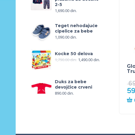
2-5
1,690.00
din.
Teget nehodajuće
cipelice za bebe
1,090.00
din.
Kocke 50 delova
1,790.00
din.
1,490.00
din.
Glo
Tr
Duks za bebe
6
devojčice crveni
5
890.00
din.