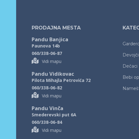
PRODAJNA MESTA
KATEG
Pandu Banjica
Garder
Paunova 14b
060/338-06-87
Devojč
Vidi mapu
Dečaci
Pandu Vidikovac
Bebi o
Pilota Mihajla Petrovića 72
060/338-06-82
Namešt
Vidi mapu
Pandu Vinča
Smederevski put 6A
060/338-06-84
Vidi mapu