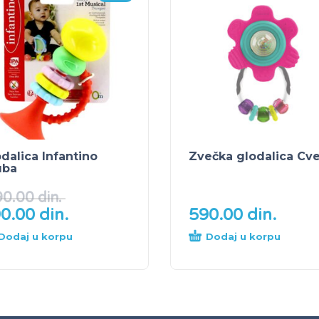
dalica Infantino
Zvečka glodalica Cve
uba
90.00
din.
90.00
din.
590.00
din.
Dodaj u korpu
Dodaj u korpu