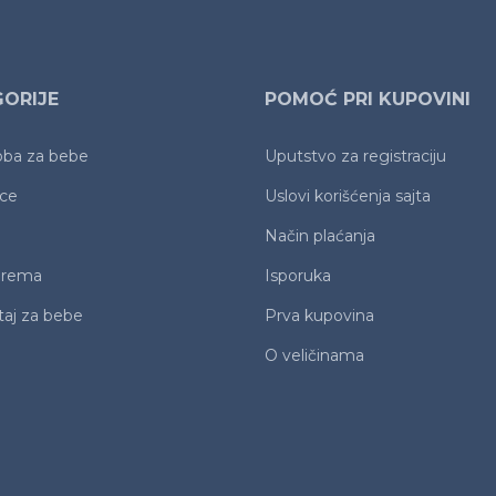
ORIJE
POMOĆ PRI KUPOVINI
oba za bebe
Uputstvo za registraciju
ice
Uslovi korišćenja sajta
Način plaćanja
prema
Isporuka
aj za bebe
Prva kupovina
O veličinama