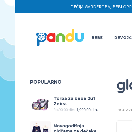
DEČIJA GARDEROBA, BEBI OPR
BEBE
DEVOJČ
gl
POPULARNO
Torba za bebe 2u1
Zebra
3,490.00
din.
1,990.00
din.
PROIZV
Novogodišnja
pidžama za dečake