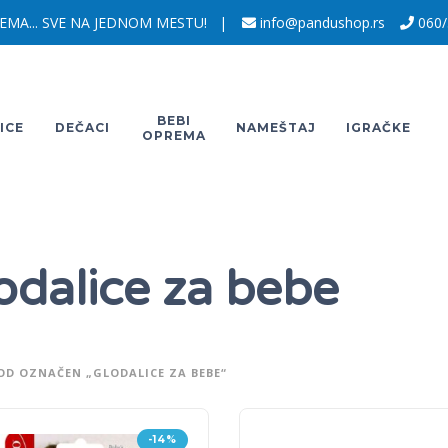
EMA... SVE NA JEDNOM MESTU! |
info@pandushop.rs
060/
BEBI
ICE
DEČACI
NAMEŠTAJ
IGRAČKE
OPREMA
odalice za bebe
OD OZNAČEN „GLODALICE ZA BEBE“
-14%