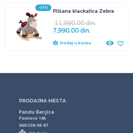
-33%
Plišana klackalica Zebra
11,990.00
din.
7,990.00
din.
Dodaj u korpu
PRODAJNA MESTA
Pandu Banjica
Paunova 14b
060/338-06-87
Vidi mapu