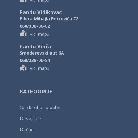
Pandu Vidikovac
Pilota Mihajla Petrovića 72
060/338-06-82
Vidi mapu
Pandu Vinča
Smederevski put 6A
060/338-06-84
Vidi mapu
KATEGORIJE
Garderoba za bebe
Devojčice
Dečaci