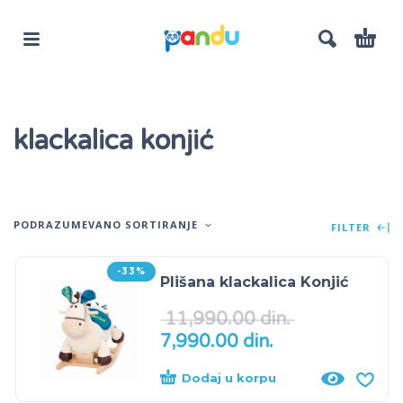
klackalica konjić
PODRAZUMEVANO SORTIRANJE
FILTER
-33%
Plišana klackalica Konjić
11,990.00
din.
7,990.00
din.
Dodaj u korpu