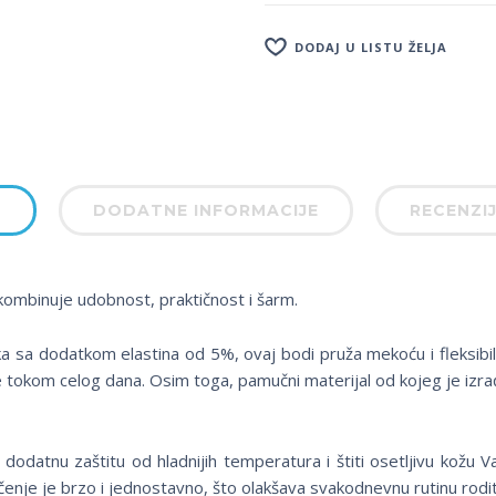
DODAJ U LISTU ŽELJA
S
DODATNE INFORMACIJE
RECENZIJ
kombinuje udobnost, praktičnost i šarm.
 sa dodatkom elastina od 5%, ovaj bodi pruža mekoću i fleksibil
 tokom celog dana. Osim toga, pamučni materijal od kojeg je izra
dodatnu zaštitu od hladnijih temperatura i štiti osetljivu kožu V
čenje je brzo i jednostavno, što olakšava svakodnevnu rutinu rodit