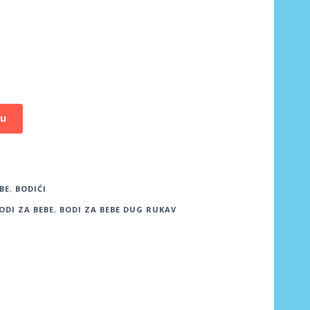
pu
BE
,
BODIĆI
ODI ZA BEBE
,
BODI ZA BEBE DUG RUKAV