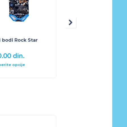
 bodi Rock Star
Bebi donji deo sa
stopicama teget
0.00
din.
490.00
din.
erite opcije
Odaberite opcije