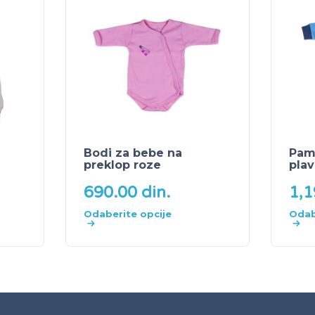
Bodi za bebe na
Pam
preklop roze
plav
690.00
din.
1,
Odaberite opcije
Odab