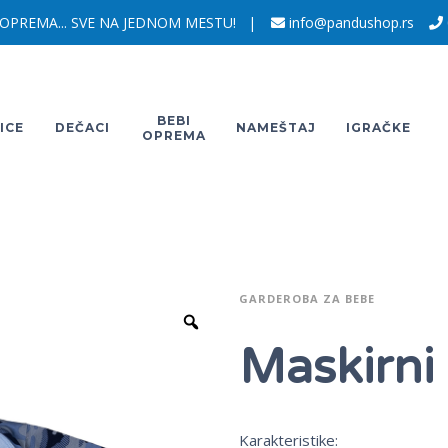
 OPREMA... SVE NA JEDNOM MESTU! |
info@pandushop.rs
BEBI
ICE
DEČACI
NAMEŠTAJ
IGRAČKE
OPREMA
GARDEROBA ZA BEBE
Maskirni
Karakteristike: