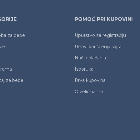
ORIJE
POMOĆ PRI KUPOVINI
oba za bebe
Uputstvo za registraciju
ice
Uslovi korišćenja sajta
Način plaćanja
prema
Isporuka
aj za bebe
Prva kupovina
O veličinama