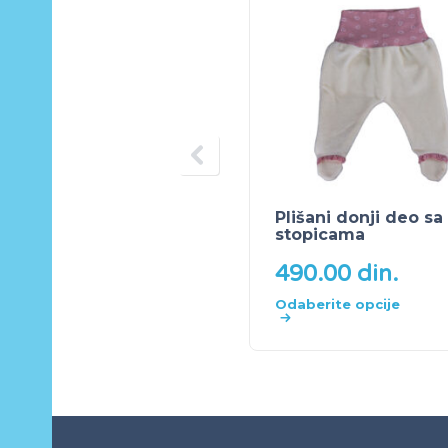
Plišani donji deo sa
stopicama
490.00
din.
Odaberite opcije