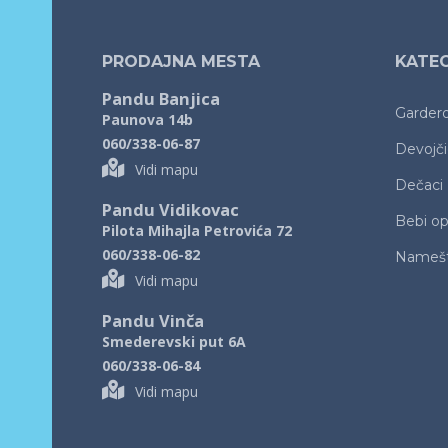
PRODAJNA MESTA
KATEG
Pandu Banjica
Garder
Paunova 14b
060/338-06-87
Devojč
Vidi mapu
Dečaci
Pandu Vidikovac
Bebi o
Pilota Mihajla Petrovića 72
060/338-06-82
Namešt
Vidi mapu
Pandu Vinča
Smederevski put 6A
060/338-06-84
Vidi mapu