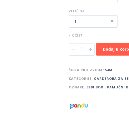
VELIČINA
× OČISTI
-
+
Dodaj u kor
ŠIFRA PROIZVODA:
54M
KATEGORIJE:
GARDEROBA ZA BE
OZNAKE:
BEBI BODI
,
PAMUČNI B