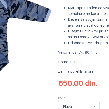
Materijal: Izrađen od vi
kombinuje mekoću i flek
Dezen: Sa svojim šarman
avanture u svakodnevne
Dizajn: Dugi rukavi pruža
na dnu omogućava brzo i
Udobnost: Prirodni pamuk
Veličine: 68, 74, 80, 1, 2
Brend: Pandu
Zemlja porekla: Srbija
650.00
din.
BOJA