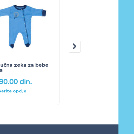
učna zeka za bebe
Helanke za bebe
a
190.00
din.
450.00
din.
erite opcije
Odaberite opcije