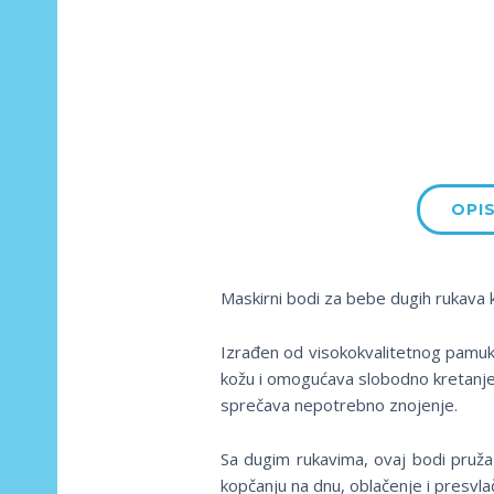
OPI
Maskirni bodi za bebe dugih rukava 
Izrađen od visokokvalitetnog pamuka
kožu i omogućava slobodno kretanje
sprečava nepotrebno znojenje.
Sa dugim rukavima, ovaj bodi pruža 
kopčanju na dnu, oblačenje i presvla