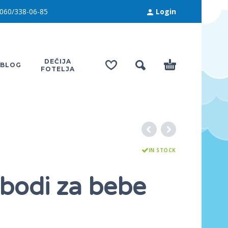
060/338-06-85
Login
DEČIJA
BLOG
FOTELJA
IN STOCK
 bodi za bebe