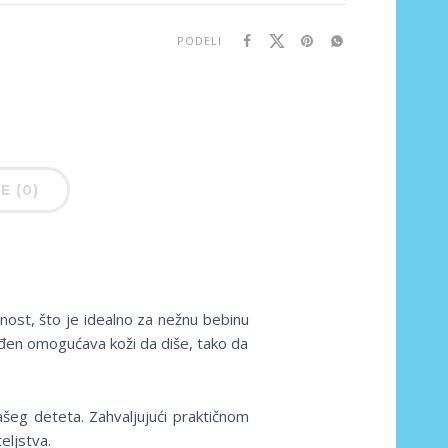
PODELI
E (0)
nost, što je idealno za nežnu bebinu
đen omogućava koži da diše, tako da
ašeg deteta. Zahvaljujući praktičnom
eljstva.