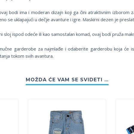
ovaj bodi ima i moderan dizajn koji ga čini atraktivnim izborom z
eno se uklapajući u dečje avanture i igre. Maskirni dezen je presl
vni sloj ispod odeće ili kao samostalan komad, ovaj bodi pruža mak
mučne garderobe za najmlađe i odaberite garderobu koja će is
tanja tokom svih avantura.
MOŽDA ĆE VAM SE SVIDETI …