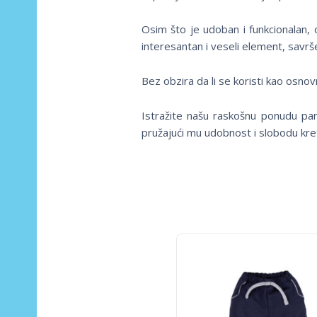
Osim što je udoban i funkcionalan, 
interesantan i veseli element, savrš
Bez obzira da li se koristi kao osno
Istražite našu raskošnu ponudu pa
pružajući mu udobnost i slobodu kre