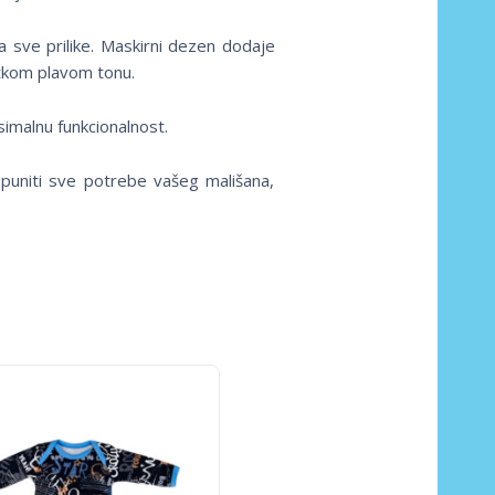
a sve prilike. Maskirni dezen dodaje
atkom plavom tonu.
simalnu funkcionalnost.
puniti sve potrebe vašeg mališana,