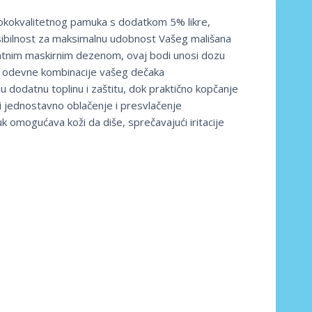
sokokvalitetnog pamuka s dodatkom 5% likre,
sibilnost za maksimalnu udobnost Vašeg mališana
tnim maskirnim dezenom, ovaj bodi unosi dozu
 odevne kombinacije vašeg dečaka
ju dodatnu toplinu i zaštitu, dok praktično kopčanje
 jednostavno oblačenje i presvlačenje
 omogućava koži da diše, sprečavajući iritacije